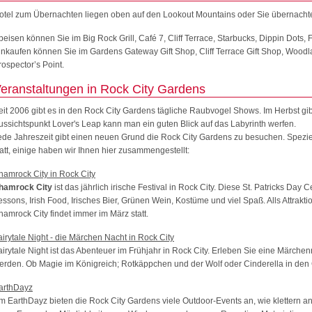
otel zum Übernachten liegen oben auf den Lookout Mountains oder Sie übernachte
peisen können Sie im Big Rock Grill, Café 7, Cliff Terrace, Starbucks, Dippin Dots
inkaufen können Sie im Gardens Gateway Gift Shop, Cliff Terrace Gift Shop, Wood
rospector’s Point.
eranstaltungen in Rock City Gardens
eit 2006 gibt es in den Rock City Gardens tägliche Raubvogel Shows. Im Herbst gib
ussichtspunkt Lover's Leap kann man ein guten Blick auf das Labyrinth werfen.
ede Jahreszeit gibt einen neuen Grund die Rock City Gardens zu besuchen. Spezie
tatt, einige haben wir Ihnen hier zusammengestellt:
hamrock City in Rock City
hamrock City
ist das jährlich irische Festival in Rock City. Diese St. Patricks Day C
essons, Irish Food, Irisches Bier, Grünen Wein, Kostüme und viel Spaß. Alls Attrakti
hamrock City findet immer im März statt.
airytale Night - die Märchen Nacht in Rock City
airytale Night ist das Abenteuer im Frühjahr in Rock City. Erleben Sie eine Märche
erden. Ob Magie im Königreich; Rotkäppchen und der Wolf oder Cinderella in den G
arthDayz
m EarthDayz bieten die Rock City Gardens viele Outdoor-Events an, wie klettern an