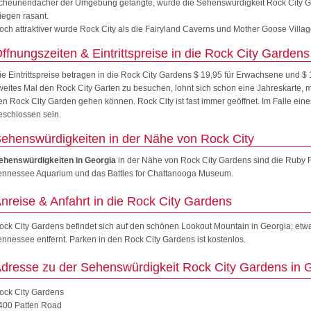
cheunendächer der Umgebung gelangte, wurde die Sehenswürdigkeit Rock City G
tiegen rasant.
och attraktiver wurde Rock City als die Fairyland Caverns und Mother Goose Villa
ffnungszeiten & Eintrittspreise in die Rock City Gardens
ie Eintrittspreise betragen in die Rock City Gardens $ 19,95 für Erwachsene und $ 
weites Mal den Rock City Garten zu besuchen, lohnt sich schon eine Jahreskarte, m
en Rock City Garden gehen können. Rock City ist fast immer geöffnet. Im Falle ei
eschlossen sein.
ehenswürdigkeiten in der Nähe von Rock City
ehenswürdigkeiten in Georgia
in der Nähe von Rock City Gardens sind die Ruby Fa
ennessee Aquarium und das Battles for Chattanooga Museum.
nreise & Anfahrt in die Rock City Gardens
ock City Gardens befindet sich auf den schönen Lookout Mountain in Georgia; etw
ennessee entfernt. Parken in den Rock City Gardens ist kostenlos.
dresse zu der Sehenswürdigkeit Rock City Gardens in 
ock City Gardens
400 Patten Road