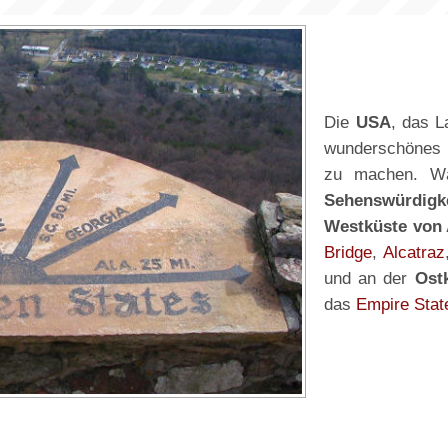
Die
USA
, das L
wunderschöne
zu machen. Wä
Sehenswürdigk
Westküste von
Bridge
,
Alcatraz
und an der
Ost
das
Empire Stat