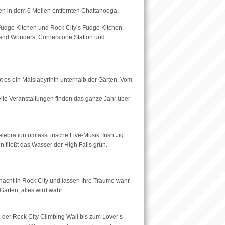
n in dem 6 Meilen entfernten Chattanooga.
, Fudge Kitchen und Rock City’s Fudge Kitchen.
land Wonders, Cornerstone Station und
t es ein Maislabyrinth unterhalb der Gärten. Vom
lle Veranstaltungen finden das ganze Jahr über
elebration umfasst irische Live-Musik, Irish Jig
on fließt das Wasser der High Falls grün.
nnacht in Rock City und lassen Ihre Träume wahr
ärten, alles wird wahr.
 der Rock City Climbing Wall bis zum Lover’s