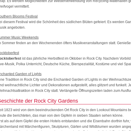
eap. Es werden Möglichkeiten zur Wiederverwendung von Recycling-Materialien g
reifvogel vermittelt.
outhern Blooms Festival
ei diesem Festival wird die Schönheit des südlichen Blüten gefeiert. Es werden 
usik angeboten.
ummer Music Weekends
m Sommer finden an den Wochenenden öfters Musikveranstaltungen statt. Genieße
ocktoberfest
ocktoberfest
ist das jährliche Herbstfest im Oktober in Rock City. Nachdem Vorbil
ive-Musik, Polka Unterricht, Deutsche Küche, Bierspezialität, Kostüme und viel Spaß
nchanted Garden of Lights
ine Tradition in Rock City sind die Enchanted Garden of Lights in der Weihnachtsz
ind weihnachtliche Lichter und Dekorationen aufgestellt, alles glitzert und funkelt
eihnachtsattraktion in Rock City statt. Verlängerte Öffnungszeiten laden zum Ausfl
eschichte der Rock City Gardens
eit 1823 wird von dem beeindruckenden Ort Rock City in den Lookout Mountains ber
eute die berichteten, das man von den Gipfeln in sieben Staaten sehen könne.
rst als auf dem Gipfel die ersten Hotels entstanden und die Eisenbahn dorthin fuhr, 
ärchenland mit Märchenfiguren, Skulpturen, Gärten und Wildblumen wurden angepfla