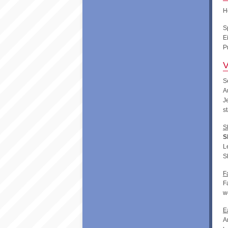
H
S
E
P
V
S
A
J
s
S
S
L
S
F
F
w
E
A