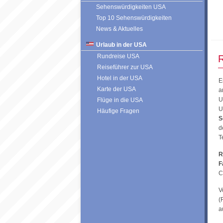
Sehenswürdigkeiten USA
Top 10 Sehenswürdigkeiten
News & Aktuelles
Urlaub in der USA
Rundreise USA
R
Reiseführer zur USA
Hotel in der USA
E
Karte der USA
a
U
Flüge in die USA
U
Häufige Fragen
S
d
T
R
F
C
V
(
a