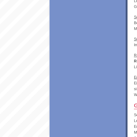
L
G
S
B
M
S
I
R
R
L
E
E
s
W
G
S
L
E
M