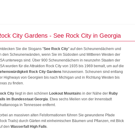
ock City Gardens - See Rock City in Georgia
ntdecken Sie die Slogans "
See Rock City
" auf den Scheunendächern und
n den Scheunenwänden, wenn Sie im Südosten und Mittleren Westen der
SA unterwegs sind. Über 900 Scheunendächern in neunzehn Staaten der
SA wurden für die Attraktion Rock City von 1935 bis 1969 bemalt, um auf die
ehenswürdigkeit Rock City Gardens
hinzuweisen. Scheunen sind entlang
er Highways von Georgien bis nach Michigan und in Richtung Westen bis
exas zu finden.
ock City
liegt in den schönen
Lookout Mountain
s in der Nähe der
Ruby
alls im Bundesstaat Georgia
. Etwa sechs Meilen von der Innenstadt
hattanooga in Tennessee entfernt.
orbei an massiven alten Felsformationen führen Sie gewundene Pfade
Rock Trails) durch Gärten mit einheimischen Bäumen und Pflanzen, mit Blick
uf den
Wasserfall High Falls
.