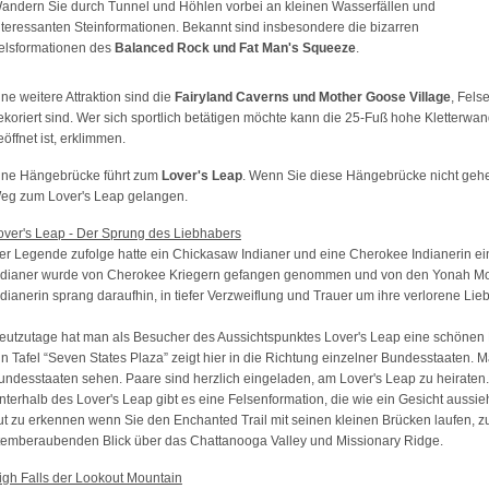
andern Sie durch Tunnel und Höhlen vorbei an kleinen Wasserfällen und
nteressanten Steinformationen. Bekannt sind insbesondere die bizarren
elsformationen des
Balanced Rock und Fat Man's Squeeze
.
ine weitere Attraktion sind die
Fairyland Caverns und Mother Goose Village
, Fels
ekoriert sind. Wer sich sportlich betätigen möchte kann die 25-Fuß hohe Kletterwand
eöffnet ist, erklimmen.
ine Hängebrücke führt zum
Lover's Leap
. Wenn Sie diese Hängebrücke nicht geh
eg zum Lover's Leap gelangen.
over's Leap - Der Sprung des Liebhabers
er Legende zufolge hatte ein Chickasaw Indianer und eine Cherokee Indianerin 
ndianer wurde von Cherokee Kriegern gefangen genommen und von den Yonah Mou
ndianerin sprang daraufhin, in tiefer Verzweiflung und Trauer um ihre verlorene Li
eutzutage hat man als Besucher des Aussichtspunktes Lover's Leap eine schönen Bl
in Tafel “Seven States Plaza” zeigt hier in die Richtung einzelner Bundesstaaten. 
undesstaaten sehen. Paare sind herzlich eingeladen, am Lover's Leap zu heiraten.
nterhalb des Lover's Leap gibt es eine Felsenformation, die wie ein Gesicht aussie
ut zu erkennen wenn Sie den Enchanted Trail mit seinen kleinen Brücken laufen, 
temberaubenden Blick über das Chattanooga Valley und Missionary Ridge.
igh Falls der Lookout Mountain