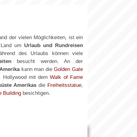
and der vielen Möglichkeiten, ist ein
s Land um
Urlaub und Rundreisen
hrend des Urlaubs können viele
eiten
besucht werden. An der
 Amerika
kann man die
Golden Gate
, Hollywood mit dem
Walk of Fame
küste Amerikas
die
Freiheitsstatue
,
e Building
besichtigen.