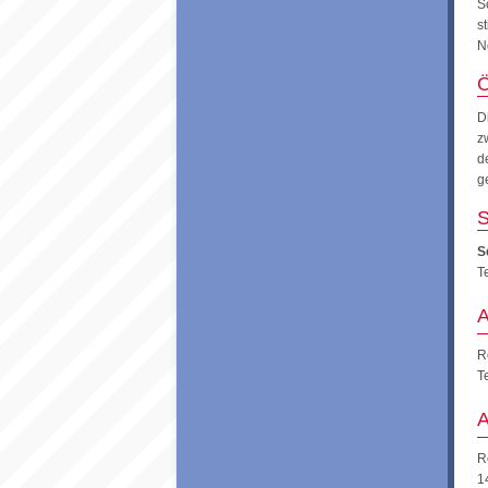
S
s
N
Ö
D
z
d
g
S
S
T
A
R
T
A
R
1