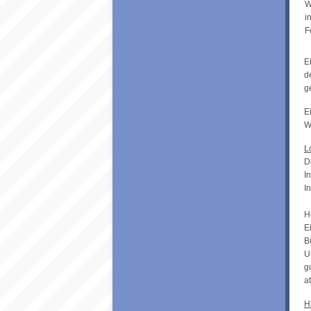
W
i
F
E
d
g
E
W
L
D
I
I
H
E
B
U
g
a
H