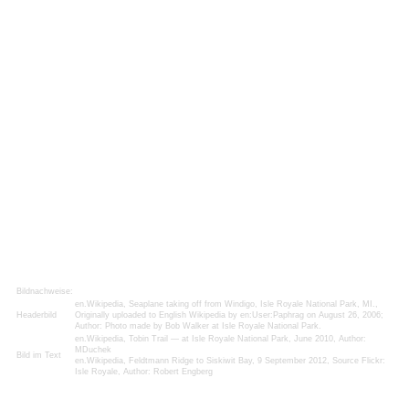
Bildnachweise:
en.Wikipedia, Seaplane taking off from Windigo, Isle Royale National Park, MI.,
Headerbild
Originally uploaded to English Wikipedia by en:User:Paphrag on August 26, 2006;
Author: Photo made by Bob Walker at Isle Royale National Park.
en.Wikipedia, Tobin Trail — at Isle Royale National Park, June 2010, Author:
MDuchek
Bild im Text
en.Wikipedia, Feldtmann Ridge to Siskiwit Bay, 9 September 2012, Source Flickr:
Isle Royale, Author: Robert Engberg